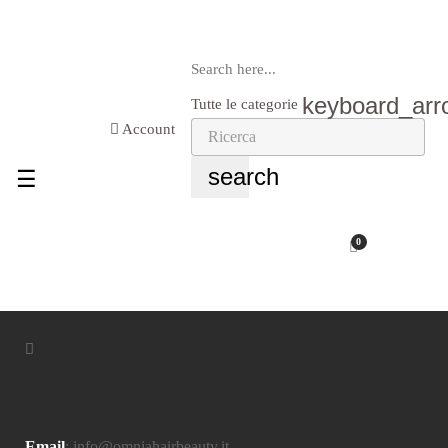
Search here...
keyboard_ar
Tutte le categorie
Account
search
navigazione
☰
Toggle
0
Email
:
info@omniahairbeauty.it