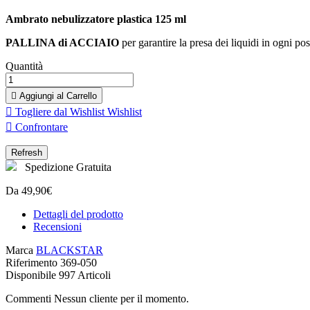
Ambrato nebulizzatore plastica 125 ml
PALLINA di ACCIAIO
per garantire la presa dei liquidi in ogni po
Quantità

Aggiungi al Carrello

Togliere dal Wishlist
Wishlist

Confrontare
Spedizione Gratuita
Da 49,90€
Dettagli del prodotto
Recensioni
Marca
BLACKSTAR
Riferimento
369-050
Disponibile
997 Articoli
Commenti Nessun cliente per il momento.