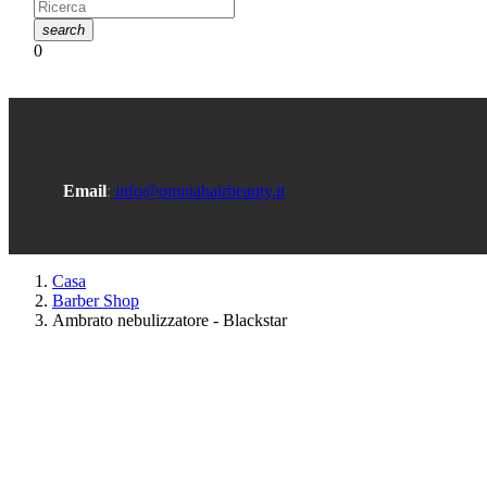
search
0
Email
:
info@omniahairbeauty.it
Casa
Barber Shop
Ambrato nebulizzatore - Blackstar