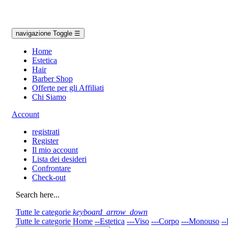
navigazione Toggle
☰
Home
Estetica
Hair
Barber Shop
Offerte per gli Affiliati
Chi Siamo
Account
registrati
Register
Il mio account
Lista dei desideri
Confrontare
Check-out
Search here...
Tutte le categorie
keyboard_arrow_down
Tutte le categorie
Home
--Estetica
---Viso
---Corpo
---Monouso
--