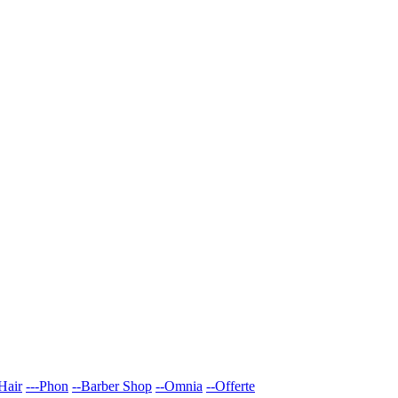
Hair
---Phon
--Barber Shop
--Omnia
--Offerte