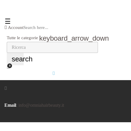
navigazione
☰
Toggle
Account
Search here...
keyboard_arrow_down
Tutte le categorie
search
0
Email
:
info@omniahairbeauty.it