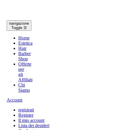
navigazione
Toggle
☰
Home
Estetica
Hair
Barber
Shop
Offerte
per
gli
Affiliati
Chi
Siamo
Account
registrati
Register
Il mio account
Lista dei desideri