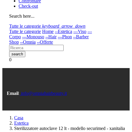
Confrontare
Check-out
Search here...
Tutte le categorie
keyboard_arrow_down
Tutte le categorie
Home
--Estetica
---Viso
---
Corpo
---Monouso
--Hair
---Phon
--Barber
Shop
--Omnia
--Offerte
search
0
Email
:
info@omniahairbeauty.it
Casa
Estetica
Sterilizzatore autoclave 12 lt - modello securimed - xanitalia