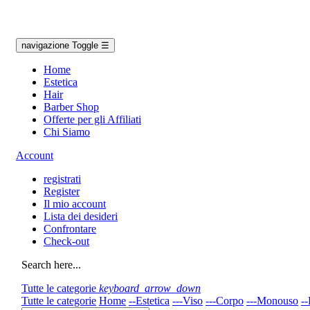
navigazione Toggle
☰
Home
Estetica
Hair
Barber Shop
Offerte per gli Affiliati
Chi Siamo
Account
registrati
Register
Il mio account
Lista dei desideri
Confrontare
Check-out
Search here...
Tutte le categorie
keyboard_arrow_down
Tutte le categorie
Home
--Estetica
---Viso
---Corpo
---Monouso
--