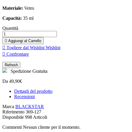
Materiale:
Vetro
Capacità:
35 ml
Quantità

Aggiungi al Carrello

Togliere dal Wishlist
Wishlist

Confrontare
Spedizione Gratuita
Da 49,90€
Dettagli del prodotto
Recensioni
Marca
BLACKSTAR
Riferimento
369-127
Disponibile
998 Articoli
Commenti Nessun cliente per il momento.