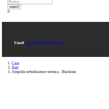
search
0
Email
:
info@omniahairbeauty.it
Casa
Hair
Ampolla nebulizzatore termica - Blackstar