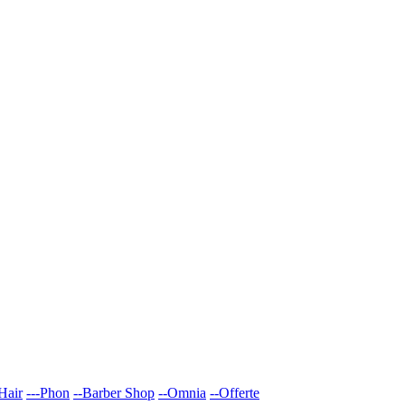
Hair
---Phon
--Barber Shop
--Omnia
--Offerte