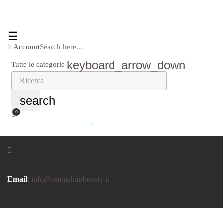
navigazione
☰
Toggle
Account
Search here...
keyboard_arrow_down
Tutte le categorie
search
0
Email
:
info@omniahairbeauty.it